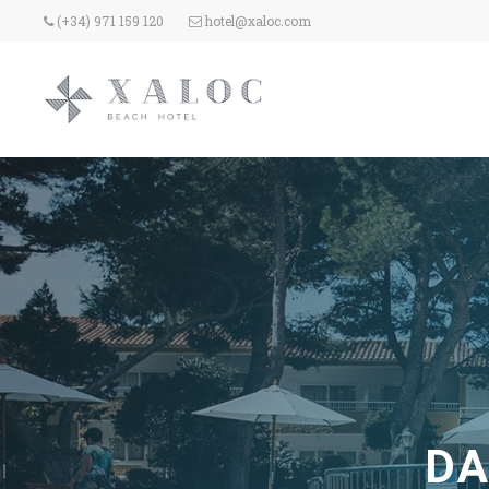
(+34) 971 159 120
hotel@xaloc.com
DA